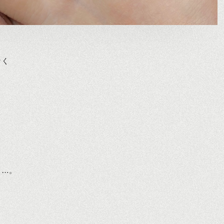
なく
も…。