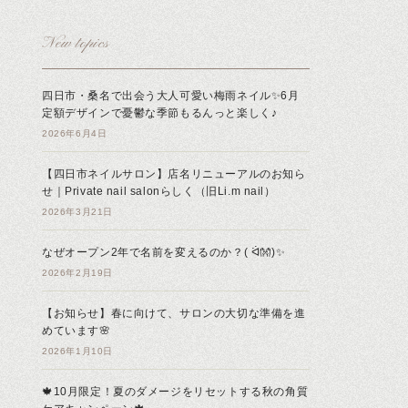
New topics
四日市・桑名で出会う大人可愛い梅雨ネイル✨6月
定額デザインで憂鬱な季節もるんっと楽しく♪
2026年6月4日
【四日市ネイルサロン】店名リニューアルのお知ら
せ｜Private nail salonらしく（旧Li.m nail）
2026年3月21日
なぜオープン2年で名前を変えるのか？( ᐛ👐)✨
2026年2月19日
【お知らせ】春に向けて、サロンの大切な準備を進
めています🌸
2026年1月10日
🍁10月限定！夏のダメージをリセットする秋の角質