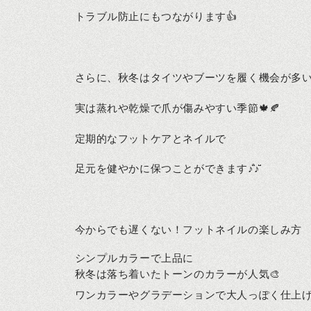
トラブル防止にもつながります👍
さらに、秋冬はタイツやブーツを履く機会が多
実は蒸れや乾燥で爪が傷みやすい季節🍁🍂
定期的なフットケアとネイルで
足元を健やかに保つことができます♪̊̈♪̆̈
今からでも遅くない！フットネイルの楽しみ方
シンプルカラーで上品に
秋冬は落ち着いたトーンのカラーが人気🎨
ワンカラーやグラデーションで大人っぽく仕上げ