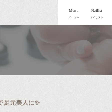
Menu
Nailist
足元美人に✨️