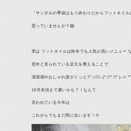
「サンダルの季節はもう終わりだからフットネイル
思っていませんか？😱
実は フットネイルは秋冬でも人気が高いメニュー な
意外と見られている足元を整えることで
清潔感やおしゃれ度がぐっとアップ॑⸜(* ॑꒳ ॑* )⸝✩.*
10月末頃まで暑いかも？！なんて
言われている今年は
これからでもまだ間に合います！🌞