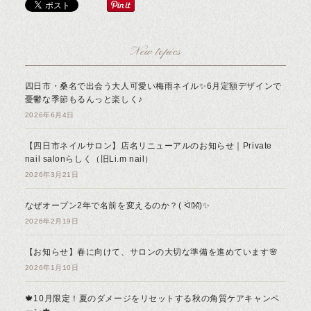
New topics
四日市・桑名で出会う大人可愛い梅雨ネイル✨6月定額デザインで
憂鬱な季節もるんっと楽しく♪
2026年6月4日
【四日市ネイルサロン】店名リニューアルのお知らせ｜Private
nail salonらしく（旧Li.m nail）
2026年3月21日
なぜオープン2年で名前を変えるのか？( ᐛ👐)✨
2026年2月19日
【お知らせ】春に向けて、サロンの大切な準備を進めています🌸
2026年1月10日
🍁10月限定！夏のダメージをリセットする秋の角質ケアキャンペ