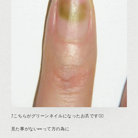
⤴︎こちらがグリーンネイルになったお爪です🙆‍♀️
見た事がない👀って方の為に