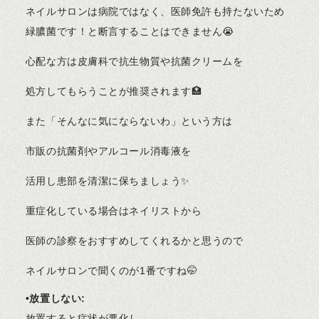
ネイルサロンは病院ではなく、医師免許も持たないため
緑膿菌です！と断言することはできません😭
心配な方は皮膚科で抗生物質や抗菌クリームを
処方してもらうことが推奨されます🏥
また「そんなに気にならないわ」という方は
市販の抗菌剤やアルコール消毒液を
活用し患部を清潔に保ちましょう✨
重症化している場合はネイリストから
医師の診察をおすすめしてくれるかと思うので
ネイルサロンで聞くのが1番ですね🤭
•放置しない:
放置すると症状が悪化し