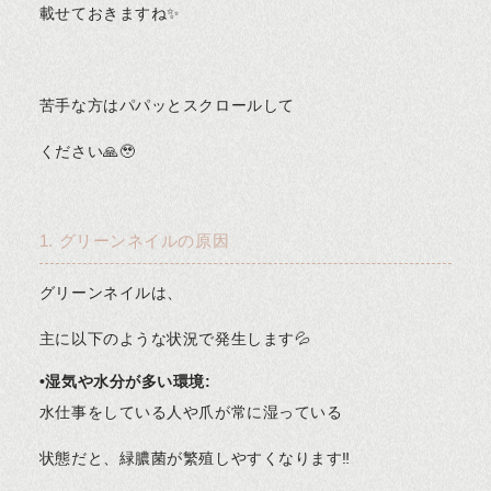
載せておきますね✨
苦手な方はパパッとスクロールして
ください🙏🥹
1. グリーンネイルの原因
グリーンネイルは、
主に以下のような状況で発生します💦
•湿気や水分が多い環境:
水仕事をしている人や爪が常に湿っている
状態だと、緑膿菌が繁殖しやすくなります‼️